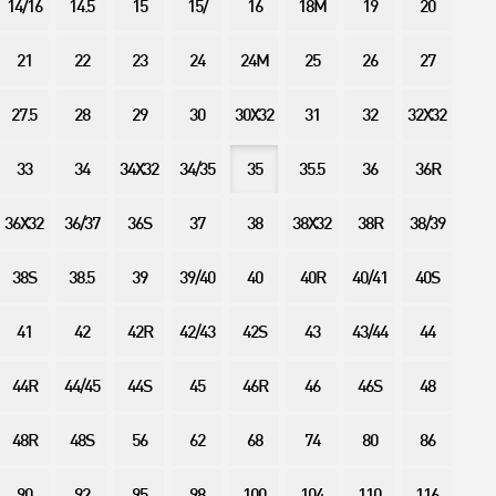
14/16
14.5
15
15/
16
18M
19
20
21
22
23
24
24M
25
26
27
27.5
28
29
30
30X32
31
32
32X32
33
34
34X32
34/35
35
35.5
36
36R
36X32
36/37
36S
37
38
38X32
38R
38/39
38S
38.5
39
39/40
40
40R
40/41
40S
41
42
42R
42/43
42S
43
43/44
44
44R
44/45
44S
45
46R
46
46S
48
48R
48S
56
62
68
74
80
86