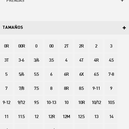
PRENDAS
TAMAÑOS
0R
00R
0
00
2T
2R
2
3
3T
3-6
3/6
3.5
4
4T
4R
4.5
5
5/6
5.5
6
6R
6X
6.5
7-8
7
7/8
7.5
8
8R
8.5
9-11
9
9-12
9/12
9.5
10-13
10
10R
10/12
10.5
11
11.5
12
12R
12M
12.5
13
14