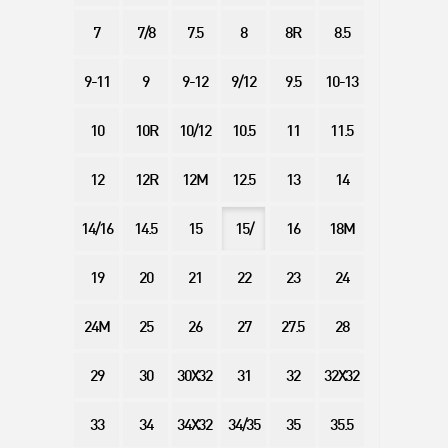
7
7/8
7.5
8
8R
8.5
9-11
9
9-12
9/12
9.5
10-13
10
10R
10/12
10.5
11
11.5
12
12R
12M
12.5
13
14
14/16
14.5
15
15/
16
18M
19
20
21
22
23
24
24M
25
26
27
27.5
28
29
30
30X32
31
32
32X32
33
34
34X32
34/35
35
35.5