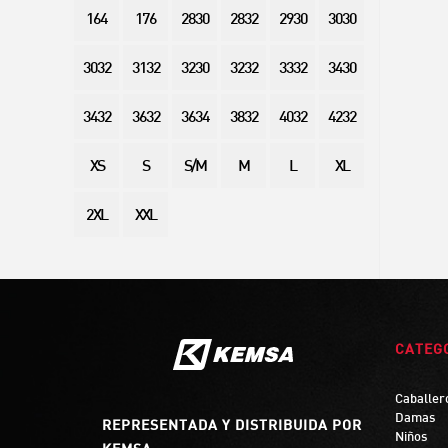
164
176
2830
2832
2930
3030
3032
3132
3230
3232
3332
3430
3432
3632
3634
3832
4032
4232
XS
S
S/M
M
L
XL
2XL
XXL
CATEG
Caballer
Damas
REPRESENTADA Y DISTRIBUIDA POR
Niños