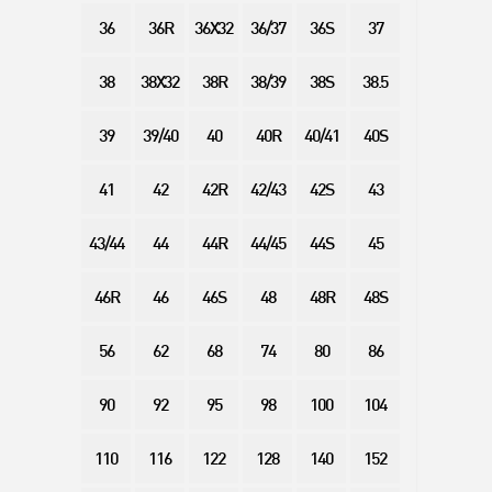
36
36R
36X32
36/37
36S
37
38
38X32
38R
38/39
38S
38.5
39
39/40
40
40R
40/41
40S
41
42
42R
42/43
42S
43
43/44
44
44R
44/45
44S
45
46R
46
46S
48
48R
48S
56
62
68
74
80
86
90
92
95
98
100
104
110
116
122
128
140
152