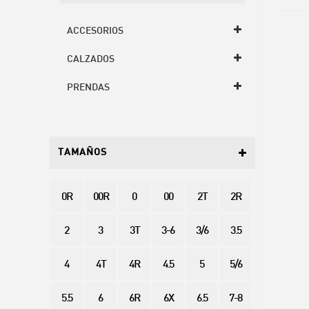
ACCESORIOS
CALZADOS
PRENDAS
TAMAÑOS
0R
00R
0
00
2T
2R
2
3
3T
3-6
3/6
3.5
4
4T
4R
4.5
5
5/6
5.5
6
6R
6X
6.5
7-8