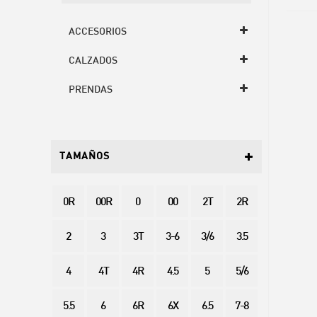
ACCESORIOS
CALZADOS
PRENDAS
TAMAÑOS
0R
00R
0
00
2T
2R
2
3
3T
3-6
3/6
3.5
4
4T
4R
4.5
5
5/6
5.5
6
6R
6X
6.5
7-8