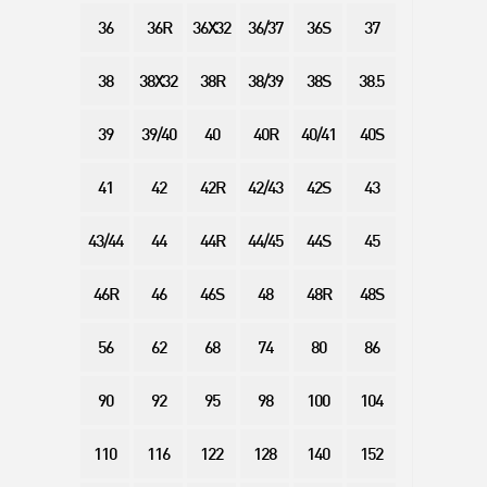
36
36R
36X32
36/37
36S
37
38
38X32
38R
38/39
38S
38.5
39
39/40
40
40R
40/41
40S
41
42
42R
42/43
42S
43
43/44
44
44R
44/45
44S
45
46R
46
46S
48
48R
48S
56
62
68
74
80
86
90
92
95
98
100
104
110
116
122
128
140
152