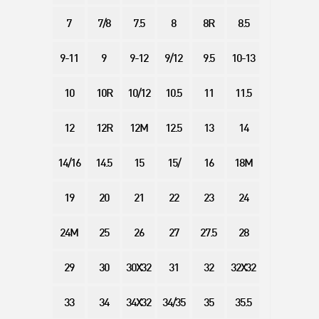
7
7/8
7.5
8
8R
8.5
9-11
9
9-12
9/12
9.5
10-13
10
10R
10/12
10.5
11
11.5
12
12R
12M
12.5
13
14
14/16
14.5
15
15/
16
18M
19
20
21
22
23
24
24M
25
26
27
27.5
28
29
30
30X32
31
32
32X32
33
34
34X32
34/35
35
35.5