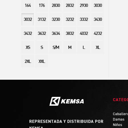
164
176
2830
2832
2930
3030
3032
3132
3230
3232
3332
3430
3432
3632
3634
3832
4032
4232
XS
S
S/M
M
L
XL
2XL
XXL
CATEG
Caballer
Damas
REPRESENTADA Y DISTRIBUIDA POR
Niños