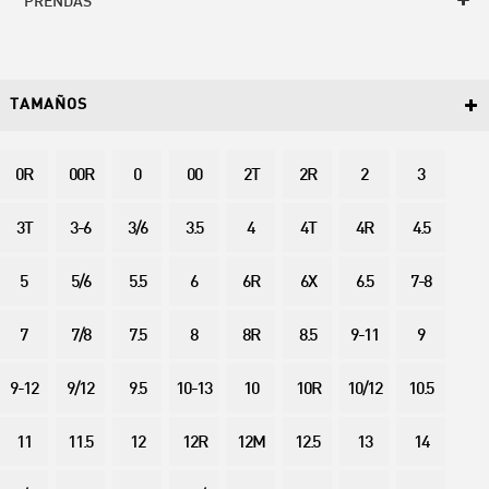
PRENDAS
TAMAÑOS
0R
00R
0
00
2T
2R
2
3
3T
3-6
3/6
3.5
4
4T
4R
4.5
5
5/6
5.5
6
6R
6X
6.5
7-8
7
7/8
7.5
8
8R
8.5
9-11
9
9-12
9/12
9.5
10-13
10
10R
10/12
10.5
11
11.5
12
12R
12M
12.5
13
14