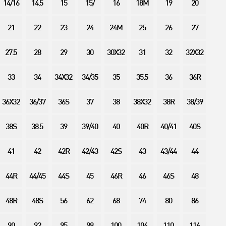
14/16
14.5
15
15/
16
18M
19
20
21
22
23
24
24M
25
26
27
27.5
28
29
30
30X32
31
32
32X32
33
34
34X32
34/35
35
35.5
36
36R
36X32
36/37
36S
37
38
38X32
38R
38/39
38S
38.5
39
39/40
40
40R
40/41
40S
41
42
42R
42/43
42S
43
43/44
44
44R
44/45
44S
45
46R
46
46S
48
48R
48S
56
62
68
74
80
86