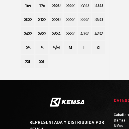
164
176
2830
2832
2930
3030
3032
3132
3230
3232
3332
3430
3432
3632
3634
3832
4032
4232
XS
S
S/M
M
L
XL
2XL
XXL
CATEG
Caballer
Damas
REPRESENTADA Y DISTRIBUIDA POR
Niños