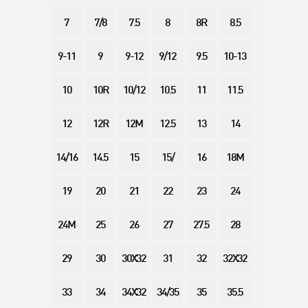
7
7/8
7.5
8
8R
8.5
9-11
9
9-12
9/12
9.5
10-13
10
10R
10/12
10.5
11
11.5
12
12R
12M
12.5
13
14
14/16
14.5
15
15/
16
18M
19
20
21
22
23
24
24M
25
26
27
27.5
28
29
30
30X32
31
32
32X32
33
34
34X32
34/35
35
35.5