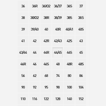
36
36R
36X32
36/37
36S
37
38
38X32
38R
38/39
38S
38.5
39
39/40
40
40R
40/41
40S
41
42
42R
42/43
42S
43
43/44
44
44R
44/45
44S
45
46R
46
46S
48
48R
48S
56
62
68
74
80
86
90
92
95
98
100
104
110
116
122
128
140
152