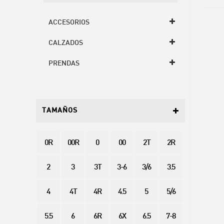
ACCESORIOS
CALZADOS
PRENDAS
TAMAÑOS
0R
00R
0
00
2T
2R
2
3
3T
3-6
3/6
3.5
4
4T
4R
4.5
5
5/6
5.5
6
6R
6X
6.5
7-8