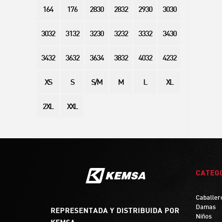
164
176
2830
2832
2930
3030
3032
3132
3230
3232
3332
3430
3432
3632
3634
3832
4032
4232
XS
S
S/M
M
L
XL
2XL
XXL
CATEG
Caballer
Damas
REPRESENTADA Y DISTRIBUIDA POR
Niños