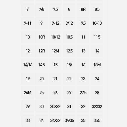
7
7/8
7.5
8
8R
8.5
9-11
9
9-12
9/12
9.5
10-13
10
10R
10/12
10.5
11
11.5
12
12R
12M
12.5
13
14
14/16
14.5
15
15/
16
18M
19
20
21
22
23
24
24M
25
26
27
27.5
28
29
30
30X32
31
32
32X32
33
34
34X32
34/35
35
35.5