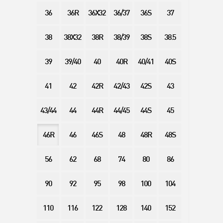
36
36R
36X32
36/37
36S
37
38
38X32
38R
38/39
38S
38.5
39
39/40
40
40R
40/41
40S
41
42
42R
42/43
42S
43
43/44
44
44R
44/45
44S
45
46R
46
46S
48
48R
48S
56
62
68
74
80
86
90
92
95
98
100
104
110
116
122
128
140
152