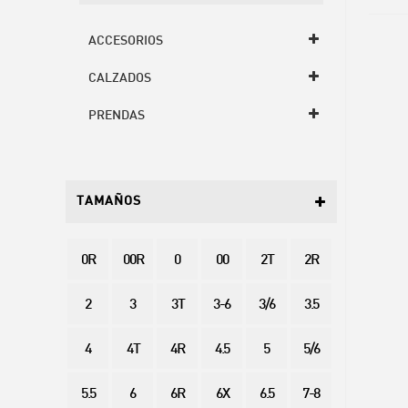
ACCESORIOS
CALZADOS
PRENDAS
TAMAÑOS
0R
00R
0
00
2T
2R
2
3
3T
3-6
3/6
3.5
4
4T
4R
4.5
5
5/6
5.5
6
6R
6X
6.5
7-8