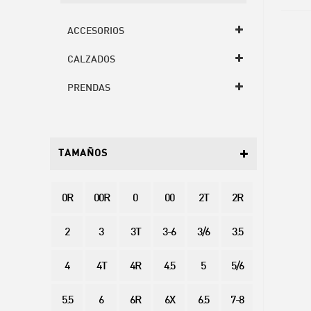
ACCESORIOS
CALZADOS
PRENDAS
TAMAÑOS
0R
00R
0
00
2T
2R
2
3
3T
3-6
3/6
3.5
4
4T
4R
4.5
5
5/6
5.5
6
6R
6X
6.5
7-8