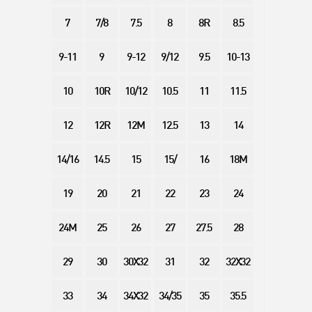
7
7/8
7.5
8
8R
8.5
9-11
9
9-12
9/12
9.5
10-13
10
10R
10/12
10.5
11
11.5
12
12R
12M
12.5
13
14
14/16
14.5
15
15/
16
18M
19
20
21
22
23
24
24M
25
26
27
27.5
28
29
30
30X32
31
32
32X32
33
34
34X32
34/35
35
35.5