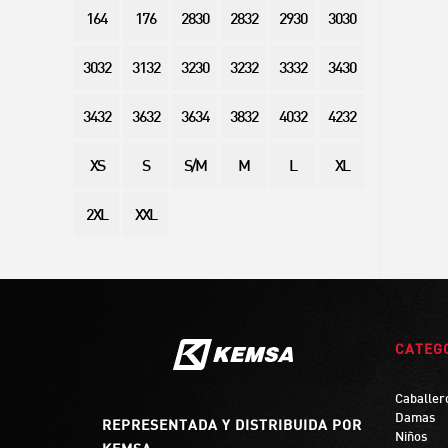
164
176
2830
2832
2930
3030
3032
3132
3230
3232
3332
3430
3432
3632
3634
3832
4032
4232
XS
S
S/M
M
L
XL
2XL
XXL
CATEG
Caballer
Damas
REPRESENTADA Y DISTRIBUIDA POR
Niños