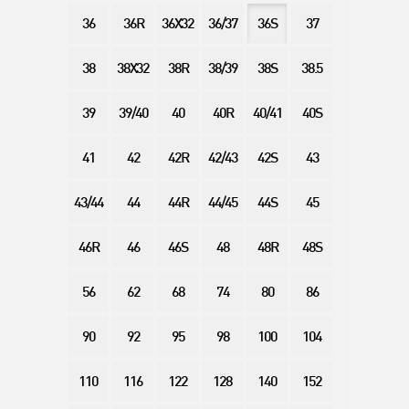
36
36R
36X32
36/37
36S
37
38
38X32
38R
38/39
38S
38.5
39
39/40
40
40R
40/41
40S
41
42
42R
42/43
42S
43
43/44
44
44R
44/45
44S
45
46R
46
46S
48
48R
48S
56
62
68
74
80
86
90
92
95
98
100
104
110
116
122
128
140
152