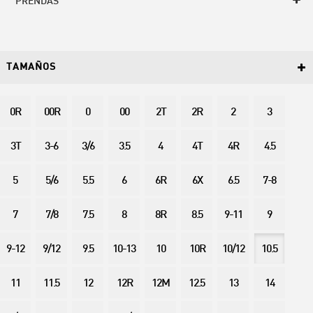
PRENDAS
TAMAÑOS
0R
00R
0
00
2T
2R
2
3
3T
3-6
3/6
3.5
4
4T
4R
4.5
5
5/6
5.5
6
6R
6X
6.5
7-8
7
7/8
7.5
8
8R
8.5
9-11
9
9-12
9/12
9.5
10-13
10
10R
10/12
10.5
11
11.5
12
12R
12M
12.5
13
14