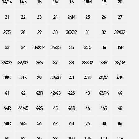
14/16
14.5
15
15/
16
18M
19
20
21
22
23
24
24M
25
26
27
27.5
28
29
30
30X32
31
32
32X32
33
34
34X32
34/35
35
35.5
36
36R
36X32
36/37
36S
37
38
38X32
38R
38/39
38S
38.5
39
39/40
40
40R
40/41
40S
41
42
42R
42/43
42S
43
43/44
44
44R
44/45
44S
45
46R
46
46S
48
48R
48S
56
62
68
74
80
86