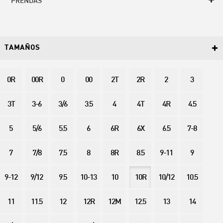
PRENDAS
TAMAÑOS
0R
00R
0
00
2T
2R
2
3
3T
3-6
3/6
3.5
4
4T
4R
4.5
5
5/6
5.5
6
6R
6X
6.5
7-8
7
7/8
7.5
8
8R
8.5
9-11
9
9-12
9/12
9.5
10-13
10
10R
10/12
10.5
11
11.5
12
12R
12M
12.5
13
14