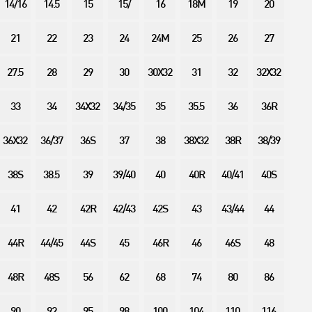
14/16
14.5
15
15/
16
18M
19
20
21
22
23
24
24M
25
26
27
27.5
28
29
30
30X32
31
32
32X32
33
34
34X32
34/35
35
35.5
36
36R
36X32
36/37
36S
37
38
38X32
38R
38/39
38S
38.5
39
39/40
40
40R
40/41
40S
41
42
42R
42/43
42S
43
43/44
44
44R
44/45
44S
45
46R
46
46S
48
48R
48S
56
62
68
74
80
86