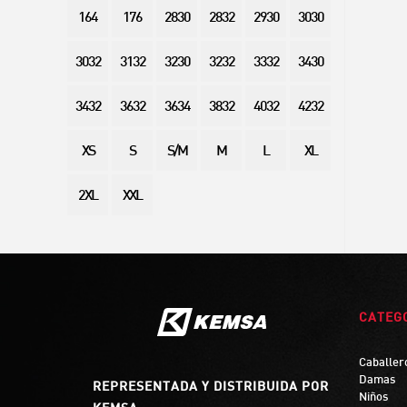
164
176
2830
2832
2930
3030
3032
3132
3230
3232
3332
3430
3432
3632
3634
3832
4032
4232
XS
S
S/M
M
L
XL
2XL
XXL
CATEG
Caballer
Damas
REPRESENTADA Y DISTRIBUIDA POR
Niños