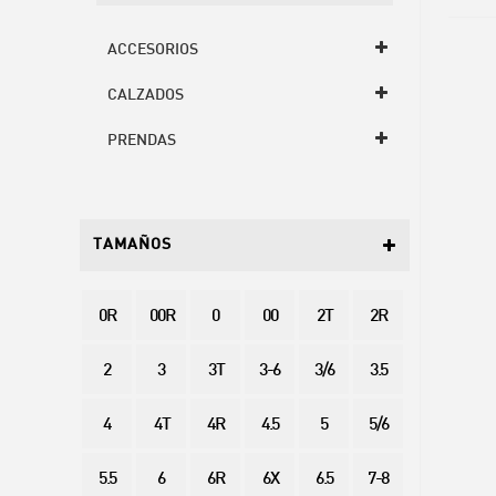
ACCESORIOS
CALZADOS
PRENDAS
TAMAÑOS
0R
00R
0
00
2T
2R
2
3
3T
3-6
3/6
3.5
4
4T
4R
4.5
5
5/6
5.5
6
6R
6X
6.5
7-8