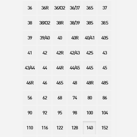
36
36R
36X32
36/37
36S
37
38
38X32
38R
38/39
38S
38.5
39
39/40
40
40R
40/41
40S
41
42
42R
42/43
42S
43
43/44
44
44R
44/45
44S
45
46R
46
46S
48
48R
48S
56
62
68
74
80
86
90
92
95
98
100
104
110
116
122
128
140
152