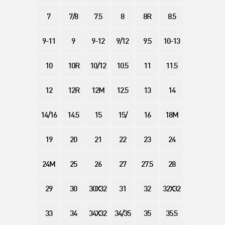
7
7/8
7.5
8
8R
8.5
9-11
9
9-12
9/12
9.5
10-13
10
10R
10/12
10.5
11
11.5
12
12R
12M
12.5
13
14
14/16
14.5
15
15/
16
18M
19
20
21
22
23
24
24M
25
26
27
27.5
28
29
30
30X32
31
32
32X32
33
34
34X32
34/35
35
35.5