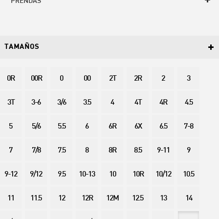
PRENDAS
TAMAÑOS
0R
00R
0
00
2T
2R
2
3
3T
3-6
3/6
3.5
4
4T
4R
4.5
5
5/6
5.5
6
6R
6X
6.5
7-8
7
7/8
7.5
8
8R
8.5
9-11
9
9-12
9/12
9.5
10-13
10
10R
10/12
10.5
11
11.5
12
12R
12M
12.5
13
14