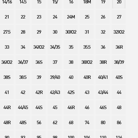
14/16
14.5
15
15/
16
18M
19
20
21
22
23
24
24M
25
26
27
27.5
28
29
30
30X32
31
32
32X32
33
34
34X32
34/35
35
35.5
36
36R
36X32
36/37
36S
37
38
38X32
38R
38/39
38S
38.5
39
39/40
40
40R
40/41
40S
41
42
42R
42/43
42S
43
43/44
44
44R
44/45
44S
45
46R
46
46S
48
48R
48S
56
62
68
74
80
86