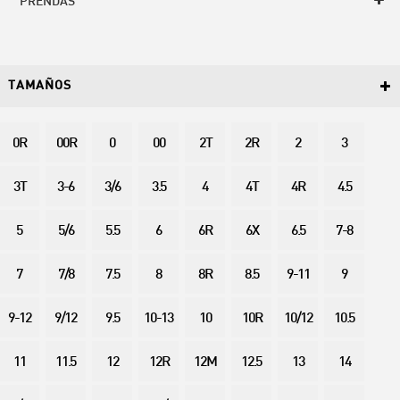
PRENDAS
TAMAÑOS
0R
00R
0
00
2T
2R
2
3
3T
3-6
3/6
3.5
4
4T
4R
4.5
5
5/6
5.5
6
6R
6X
6.5
7-8
7
7/8
7.5
8
8R
8.5
9-11
9
9-12
9/12
9.5
10-13
10
10R
10/12
10.5
11
11.5
12
12R
12M
12.5
13
14