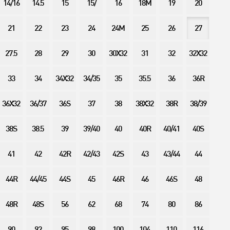
14/16
14.5
15
15/
16
18M
19
20
21
22
23
24
24M
25
26
27
27.5
28
29
30
30X32
31
32
32X32
33
34
34X32
34/35
35
35.5
36
36R
36X32
36/37
36S
37
38
38X32
38R
38/39
38S
38.5
39
39/40
40
40R
40/41
40S
41
42
42R
42/43
42S
43
43/44
44
44R
44/45
44S
45
46R
46
46S
48
48R
48S
56
62
68
74
80
86