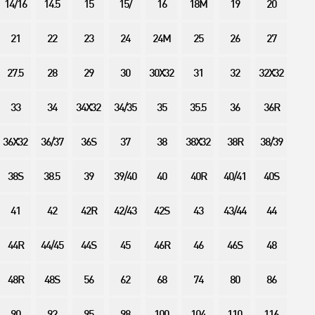
14/16
14.5
15
15/
16
18M
19
20
21
22
23
24
24M
25
26
27
27.5
28
29
30
30X32
31
32
32X32
33
34
34X32
34/35
35
35.5
36
36R
36X32
36/37
36S
37
38
38X32
38R
38/39
38S
38.5
39
39/40
40
40R
40/41
40S
41
42
42R
42/43
42S
43
43/44
44
44R
44/45
44S
45
46R
46
46S
48
48R
48S
56
62
68
74
80
86