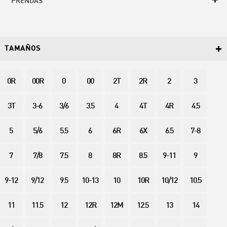
PRENDAS
TAMAÑOS
0R
00R
0
00
2T
2R
2
3
3T
3-6
3/6
3.5
4
4T
4R
4.5
5
5/6
5.5
6
6R
6X
6.5
7-8
7
7/8
7.5
8
8R
8.5
9-11
9
9-12
9/12
9.5
10-13
10
10R
10/12
10.5
11
11.5
12
12R
12M
12.5
13
14