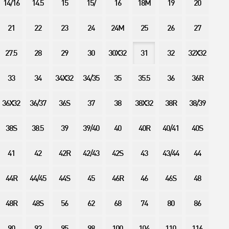
14/16
14.5
15
15/
16
18M
19
20
21
22
23
24
24M
25
26
27
27.5
28
29
30
30X32
31
32
32X32
33
34
34X32
34/35
35
35.5
36
36R
36X32
36/37
36S
37
38
38X32
38R
38/39
38S
38.5
39
39/40
40
40R
40/41
40S
41
42
42R
42/43
42S
43
43/44
44
44R
44/45
44S
45
46R
46
46S
48
48R
48S
56
62
68
74
80
86