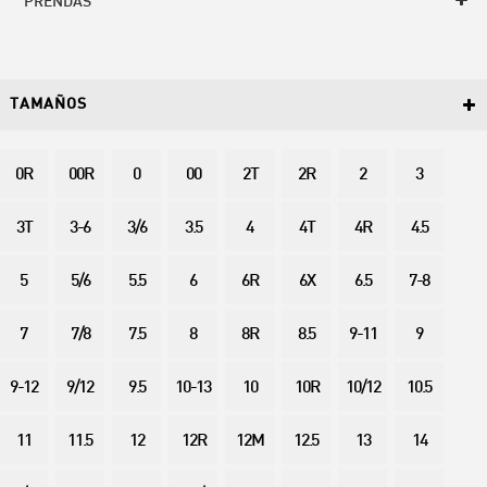
PRENDAS
TAMAÑOS
0R
00R
0
00
2T
2R
2
3
3T
3-6
3/6
3.5
4
4T
4R
4.5
5
5/6
5.5
6
6R
6X
6.5
7-8
7
7/8
7.5
8
8R
8.5
9-11
9
9-12
9/12
9.5
10-13
10
10R
10/12
10.5
11
11.5
12
12R
12M
12.5
13
14