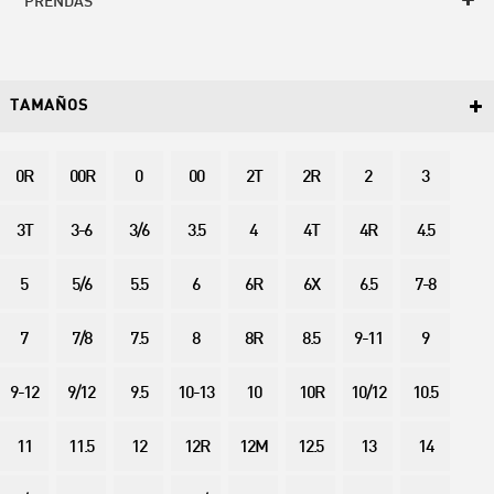
PRENDAS
TAMAÑOS
0R
00R
0
00
2T
2R
2
3
3T
3-6
3/6
3.5
4
4T
4R
4.5
5
5/6
5.5
6
6R
6X
6.5
7-8
7
7/8
7.5
8
8R
8.5
9-11
9
9-12
9/12
9.5
10-13
10
10R
10/12
10.5
11
11.5
12
12R
12M
12.5
13
14