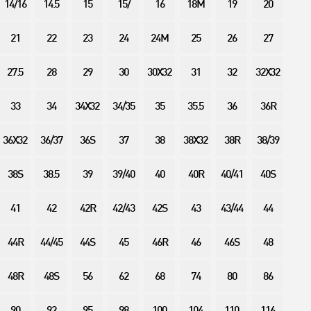
14/16
14.5
15
15/
16
18M
19
20
21
22
23
24
24M
25
26
27
27.5
28
29
30
30X32
31
32
32X32
33
34
34X32
34/35
35
35.5
36
36R
36X32
36/37
36S
37
38
38X32
38R
38/39
38S
38.5
39
39/40
40
40R
40/41
40S
41
42
42R
42/43
42S
43
43/44
44
44R
44/45
44S
45
46R
46
46S
48
48R
48S
56
62
68
74
80
86