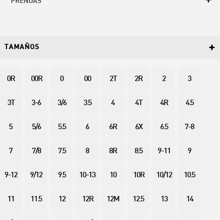
PRENDAS
TAMAÑOS
0R
00R
0
00
2T
2R
2
3
3T
3-6
3/6
3.5
4
4T
4R
4.5
5
5/6
5.5
6
6R
6X
6.5
7-8
7
7/8
7.5
8
8R
8.5
9-11
9
9-12
9/12
9.5
10-13
10
10R
10/12
10.5
11
11.5
12
12R
12M
12.5
13
14