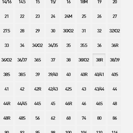
14/16
14.5
15
15/
16
18M
19
20
21
22
23
24
24M
25
26
27
27.5
28
29
30
30X32
31
32
32X32
33
34
34X32
34/35
35
35.5
36
36R
36X32
36/37
36S
37
38
38X32
38R
38/39
38S
38.5
39
39/40
40
40R
40/41
40S
41
42
42R
42/43
42S
43
43/44
44
44R
44/45
44S
45
46R
46
46S
48
48R
48S
56
62
68
74
80
86