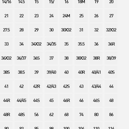
14/16
14.5
15
15/
16
18M
19
20
21
22
23
24
24M
25
26
27
27.5
28
29
30
30X32
31
32
32X32
33
34
34X32
34/35
35
35.5
36
36R
36X32
36/37
36S
37
38
38X32
38R
38/39
38S
38.5
39
39/40
40
40R
40/41
40S
41
42
42R
42/43
42S
43
43/44
44
44R
44/45
44S
45
46R
46
46S
48
48R
48S
56
62
68
74
80
86