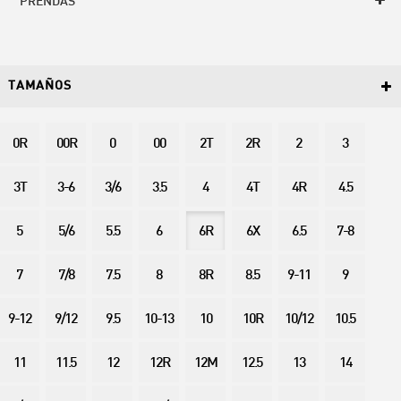
PRENDAS
TAMAÑOS
0R
00R
0
00
2T
2R
2
3
3T
3-6
3/6
3.5
4
4T
4R
4.5
5
5/6
5.5
6
6R
6X
6.5
7-8
7
7/8
7.5
8
8R
8.5
9-11
9
9-12
9/12
9.5
10-13
10
10R
10/12
10.5
11
11.5
12
12R
12M
12.5
13
14