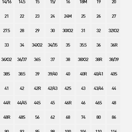
14/16
14.5
15
15/
16
18M
19
20
21
22
23
24
24M
25
26
27
27.5
28
29
30
30X32
31
32
32X32
33
34
34X32
34/35
35
35.5
36
36R
36X32
36/37
36S
37
38
38X32
38R
38/39
38S
38.5
39
39/40
40
40R
40/41
40S
41
42
42R
42/43
42S
43
43/44
44
44R
44/45
44S
45
46R
46
46S
48
48R
48S
56
62
68
74
80
86