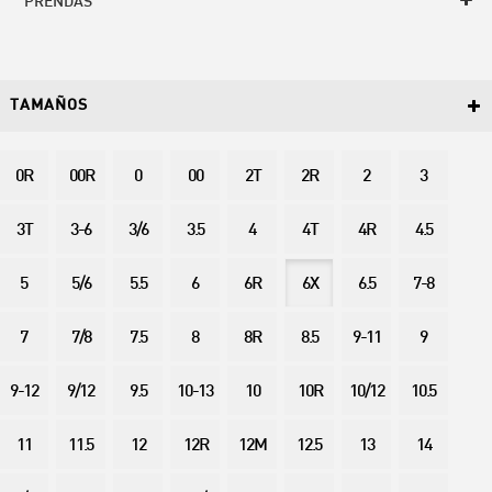
PRENDAS
TAMAÑOS
0R
00R
0
00
2T
2R
2
3
3T
3-6
3/6
3.5
4
4T
4R
4.5
5
5/6
5.5
6
6R
6X
6.5
7-8
7
7/8
7.5
8
8R
8.5
9-11
9
9-12
9/12
9.5
10-13
10
10R
10/12
10.5
11
11.5
12
12R
12M
12.5
13
14