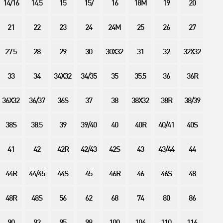
14/16
14.5
15
15/
16
18M
19
20
21
22
23
24
24M
25
26
27
27.5
28
29
30
30X32
31
32
32X32
33
34
34X32
34/35
35
35.5
36
36R
36X32
36/37
36S
37
38
38X32
38R
38/39
38S
38.5
39
39/40
40
40R
40/41
40S
41
42
42R
42/43
42S
43
43/44
44
44R
44/45
44S
45
46R
46
46S
48
48R
48S
56
62
68
74
80
86