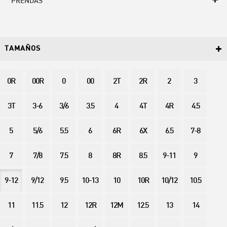
PRENDAS
TAMAÑOS
0R
00R
0
00
2T
2R
2
3
3T
3-6
3/6
3.5
4
4T
4R
4.5
5
5/6
5.5
6
6R
6X
6.5
7-8
7
7/8
7.5
8
8R
8.5
9-11
9
9-12
9/12
9.5
10-13
10
10R
10/12
10.5
11
11.5
12
12R
12M
12.5
13
14