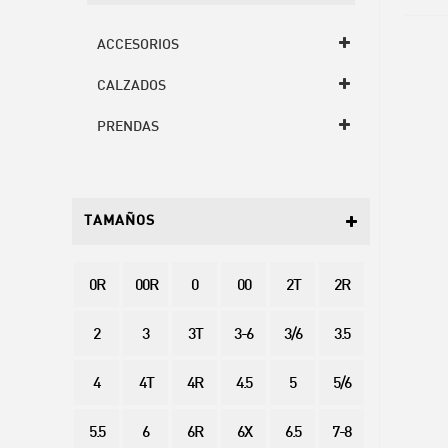
ACCESORIOS
CALZADOS
PRENDAS
TAMAÑOS
0R
00R
0
00
2T
2R
2
3
3T
3-6
3/6
3.5
4
4T
4R
4.5
5
5/6
5.5
6
6R
6X
6.5
7-8