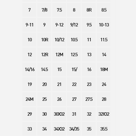
7
7/8
7.5
8
8R
8.5
9-11
9
9-12
9/12
9.5
10-13
10
10R
10/12
10.5
11
11.5
12
12R
12M
12.5
13
14
14/16
14.5
15
15/
16
18M
19
20
21
22
23
24
24M
25
26
27
27.5
28
29
30
30X32
31
32
32X32
33
34
34X32
34/35
35
35.5