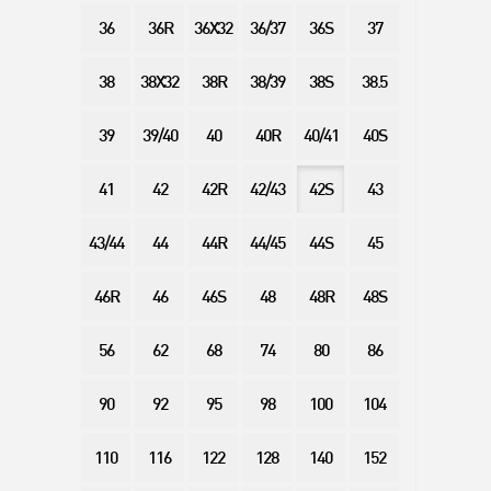
36
36R
36X32
36/37
36S
37
38
38X32
38R
38/39
38S
38.5
39
39/40
40
40R
40/41
40S
41
42
42R
42/43
42S
43
43/44
44
44R
44/45
44S
45
46R
46
46S
48
48R
48S
56
62
68
74
80
86
90
92
95
98
100
104
110
116
122
128
140
152