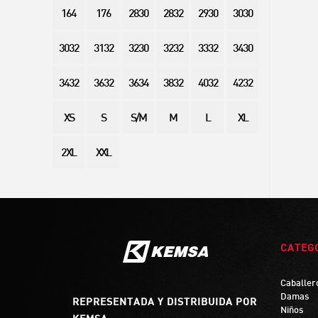
164
176
2830
2832
2930
3030
3032
3132
3230
3232
3332
3430
3432
3632
3634
3832
4032
4232
XS
S
S/M
M
L
XL
2XL
XXL
CATEG
Caballer
Damas
REPRESENTADA Y DISTRIBUIDA POR
Niños