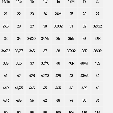
14/16
14.5
15
15/
16
18M
19
20
21
22
23
24
24M
25
26
27
27.5
28
29
30
30X32
31
32
32X32
33
34
34X32
34/35
35
35.5
36
36R
36X32
36/37
36S
37
38
38X32
38R
38/39
38S
38.5
39
39/40
40
40R
40/41
40S
41
42
42R
42/43
42S
43
43/44
44
44R
44/45
44S
45
46R
46
46S
48
48R
48S
56
62
68
74
80
86