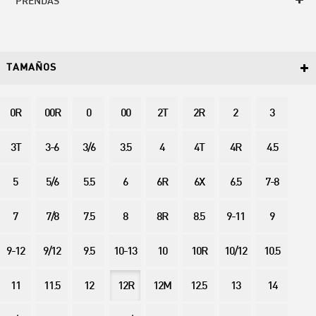
PRENDAS
TAMAÑOS
0R
00R
0
00
2T
2R
2
3
3T
3-6
3/6
3.5
4
4T
4R
4.5
5
5/6
5.5
6
6R
6X
6.5
7-8
7
7/8
7.5
8
8R
8.5
9-11
9
9-12
9/12
9.5
10-13
10
10R
10/12
10.5
11
11.5
12
12R
12M
12.5
13
14