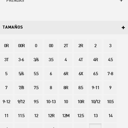
PRENDAS
TAMAÑOS
0R
00R
0
00
2T
2R
2
3
3T
3-6
3/6
3.5
4
4T
4R
4.5
5
5/6
5.5
6
6R
6X
6.5
7-8
7
7/8
7.5
8
8R
8.5
9-11
9
9-12
9/12
9.5
10-13
10
10R
10/12
10.5
11
11.5
12
12R
12M
12.5
13
14