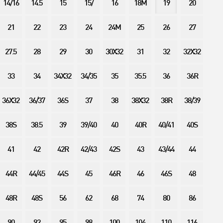
14/16
14.5
15
15/
16
18M
19
20
21
22
23
24
24M
25
26
27
27.5
28
29
30
30X32
31
32
32X32
33
34
34X32
34/35
35
35.5
36
36R
36X32
36/37
36S
37
38
38X32
38R
38/39
38S
38.5
39
39/40
40
40R
40/41
40S
41
42
42R
42/43
42S
43
43/44
44
44R
44/45
44S
45
46R
46
46S
48
48R
48S
56
62
68
74
80
86