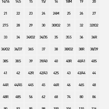
14/16
14.5
15
15/
16
18M
19
20
21
22
23
24
24M
25
26
27
27.5
28
29
30
30X32
31
32
32X32
33
34
34X32
34/35
35
35.5
36
36R
36X32
36/37
36S
37
38
38X32
38R
38/39
38S
38.5
39
39/40
40
40R
40/41
40S
41
42
42R
42/43
42S
43
43/44
44
44R
44/45
44S
45
46R
46
46S
48
48R
48S
56
62
68
74
80
86