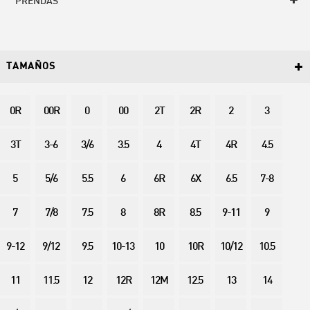
PRENDAS
TAMAÑOS
0R
00R
0
00
2T
2R
2
3
3T
3-6
3/6
3.5
4
4T
4R
4.5
5
5/6
5.5
6
6R
6X
6.5
7-8
7
7/8
7.5
8
8R
8.5
9-11
9
9-12
9/12
9.5
10-13
10
10R
10/12
10.5
11
11.5
12
12R
12M
12.5
13
14