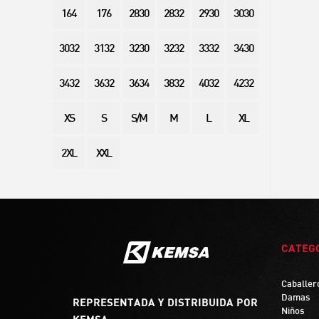
164
176
2830
2832
2930
3030
3032
3132
3230
3232
3332
3430
3432
3632
3634
3832
4032
4232
XS
S
S/M
M
L
XL
2XL
XXL
CATEG
Caballer
Damas
REPRESENTADA Y DISTRIBUIDA POR
Niños