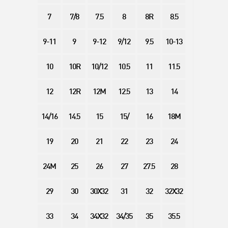
7
7/8
7.5
8
8R
8.5
9-11
9
9-12
9/12
9.5
10-13
10
10R
10/12
10.5
11
11.5
12
12R
12M
12.5
13
14
14/16
14.5
15
15/
16
18M
19
20
21
22
23
24
24M
25
26
27
27.5
28
29
30
30X32
31
32
32X32
33
34
34X32
34/35
35
35.5