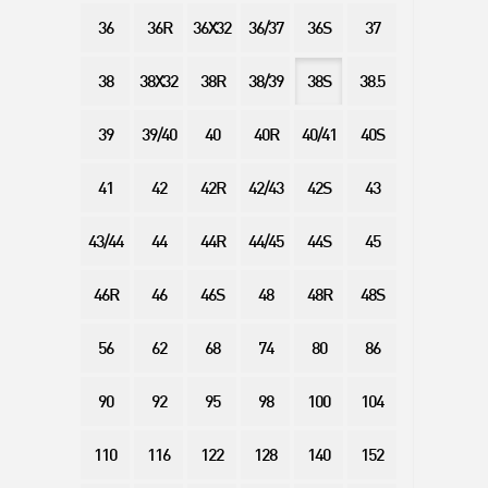
36
36R
36X32
36/37
36S
37
38
38X32
38R
38/39
38S
38.5
39
39/40
40
40R
40/41
40S
41
42
42R
42/43
42S
43
43/44
44
44R
44/45
44S
45
46R
46
46S
48
48R
48S
56
62
68
74
80
86
90
92
95
98
100
104
110
116
122
128
140
152