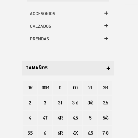
ACCESORIOS
CALZADOS
PRENDAS
TAMAÑOS
0R
00R
0
00
2T
2R
2
3
3T
3-6
3/6
3.5
4
4T
4R
4.5
5
5/6
5.5
6
6R
6X
6.5
7-8