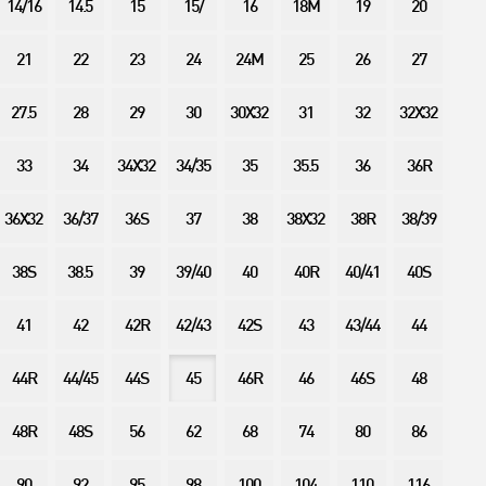
14/16
14.5
15
15/
16
18M
19
20
21
22
23
24
24M
25
26
27
27.5
28
29
30
30X32
31
32
32X32
33
34
34X32
34/35
35
35.5
36
36R
36X32
36/37
36S
37
38
38X32
38R
38/39
38S
38.5
39
39/40
40
40R
40/41
40S
41
42
42R
42/43
42S
43
43/44
44
44R
44/45
44S
45
46R
46
46S
48
48R
48S
56
62
68
74
80
86