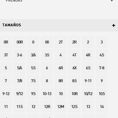
PRENDAS
TAMAÑOS
0R
00R
0
00
2T
2R
2
3
3T
3-6
3/6
3.5
4
4T
4R
4.5
5
5/6
5.5
6
6R
6X
6.5
7-8
7
7/8
7.5
8
8R
8.5
9-11
9
9-12
9/12
9.5
10-13
10
10R
10/12
10.5
11
11.5
12
12R
12M
12.5
13
14