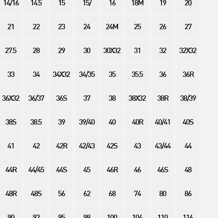
14/16
14.5
15
15/
16
18M
19
20
21
22
23
24
24M
25
26
27
27.5
28
29
30
30X32
31
32
32X32
33
34
34X32
34/35
35
35.5
36
36R
36X32
36/37
36S
37
38
38X32
38R
38/39
38S
38.5
39
39/40
40
40R
40/41
40S
41
42
42R
42/43
42S
43
43/44
44
44R
44/45
44S
45
46R
46
46S
48
48R
48S
56
62
68
74
80
86