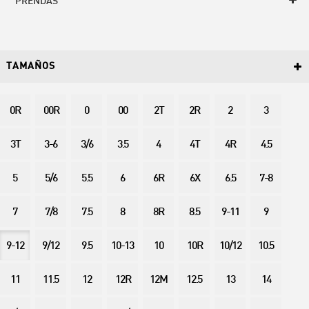
PRENDAS
TAMAÑOS
0R
00R
0
00
2T
2R
2
3
3T
3-6
3/6
3.5
4
4T
4R
4.5
5
5/6
5.5
6
6R
6X
6.5
7-8
7
7/8
7.5
8
8R
8.5
9-11
9
9-12
9/12
9.5
10-13
10
10R
10/12
10.5
11
11.5
12
12R
12M
12.5
13
14