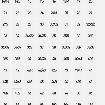
14/16
14.5
15
15/
16
18M
19
20
21
22
23
24
24M
25
26
27
27.5
28
29
30
30X32
31
32
32X32
33
34
34X32
34/35
35
35.5
36
36R
36X32
36/37
36S
37
38
38X32
38R
38/39
38S
38.5
39
39/40
40
40R
40/41
40S
41
42
42R
42/43
42S
43
43/44
44
44R
44/45
44S
45
46R
46
46S
48
48R
48S
56
62
68
74
80
86