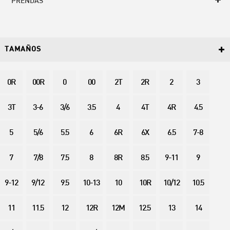
PRENDAS
TAMAÑOS
0R
00R
0
00
2T
2R
2
3
3T
3-6
3/6
3.5
4
4T
4R
4.5
5
5/6
5.5
6
6R
6X
6.5
7-8
7
7/8
7.5
8
8R
8.5
9-11
9
9-12
9/12
9.5
10-13
10
10R
10/12
10.5
11
11.5
12
12R
12M
12.5
13
14