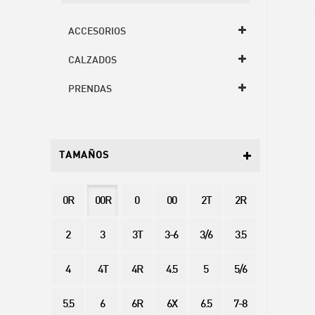
ACCESORIOS
CALZADOS
PRENDAS
TAMAÑOS
0R
00R
0
00
2T
2R
2
3
3T
3-6
3/6
3.5
4
4T
4R
4.5
5
5/6
5.5
6
6R
6X
6.5
7-8