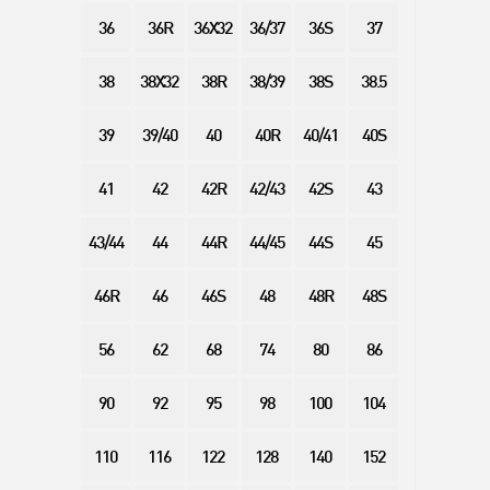
36
36R
36X32
36/37
36S
37
38
38X32
38R
38/39
38S
38.5
39
39/40
40
40R
40/41
40S
41
42
42R
42/43
42S
43
43/44
44
44R
44/45
44S
45
46R
46
46S
48
48R
48S
56
62
68
74
80
86
90
92
95
98
100
104
110
116
122
128
140
152