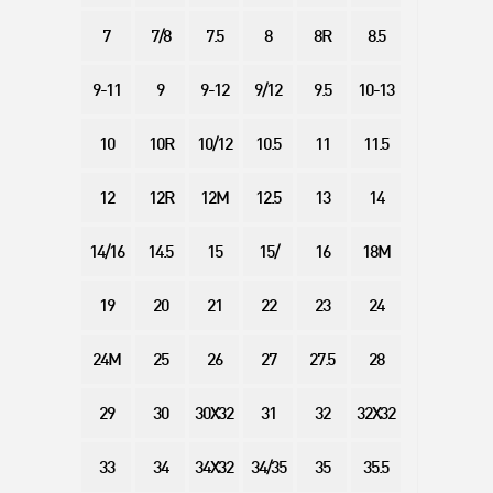
7
7/8
7.5
8
8R
8.5
9-11
9
9-12
9/12
9.5
10-13
10
10R
10/12
10.5
11
11.5
12
12R
12M
12.5
13
14
14/16
14.5
15
15/
16
18M
19
20
21
22
23
24
24M
25
26
27
27.5
28
29
30
30X32
31
32
32X32
33
34
34X32
34/35
35
35.5