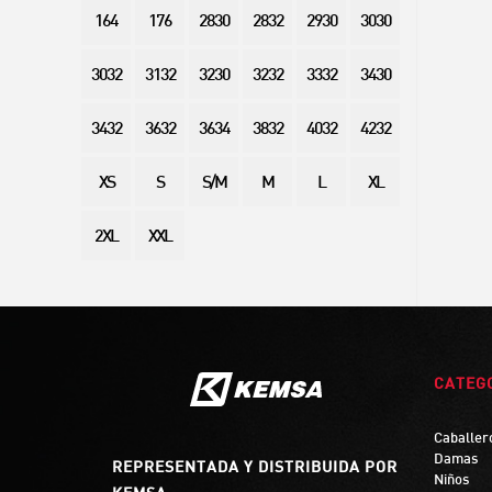
164
176
2830
2832
2930
3030
3032
3132
3230
3232
3332
3430
3432
3632
3634
3832
4032
4232
XS
S
S/M
M
L
XL
2XL
XXL
CATEG
Caballer
Damas
REPRESENTADA Y DISTRIBUIDA POR
Niños