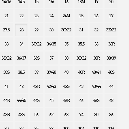
14/16
14.5
15
15/
16
18M
19
20
21
22
23
24
24M
25
26
27
27.5
28
29
30
30X32
31
32
32X32
33
34
34X32
34/35
35
35.5
36
36R
36X32
36/37
36S
37
38
38X32
38R
38/39
38S
38.5
39
39/40
40
40R
40/41
40S
41
42
42R
42/43
42S
43
43/44
44
44R
44/45
44S
45
46R
46
46S
48
48R
48S
56
62
68
74
80
86