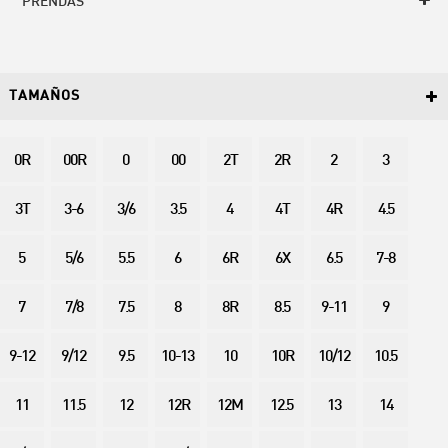
PRENDAS
TAMAÑOS
0R
00R
0
00
2T
2R
2
3
3T
3-6
3/6
3.5
4
4T
4R
4.5
5
5/6
5.5
6
6R
6X
6.5
7-8
7
7/8
7.5
8
8R
8.5
9-11
9
9-12
9/12
9.5
10-13
10
10R
10/12
10.5
11
11.5
12
12R
12M
12.5
13
14