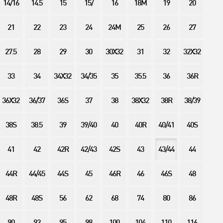
14/16
14.5
15
15/
16
18M
19
20
21
22
23
24
24M
25
26
27
27.5
28
29
30
30X32
31
32
32X32
33
34
34X32
34/35
35
35.5
36
36R
36X32
36/37
36S
37
38
38X32
38R
38/39
38S
38.5
39
39/40
40
40R
40/41
40S
41
42
42R
42/43
42S
43
43/44
44
44R
44/45
44S
45
46R
46
46S
48
48R
48S
56
62
68
74
80
86