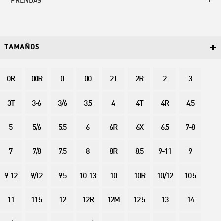
PRENDAS
TAMAÑOS
0R
00R
0
00
2T
2R
2
3
3T
3-6
3/6
3.5
4
4T
4R
4.5
5
5/6
5.5
6
6R
6X
6.5
7-8
7
7/8
7.5
8
8R
8.5
9-11
9
9-12
9/12
9.5
10-13
10
10R
10/12
10.5
11
11.5
12
12R
12M
12.5
13
14