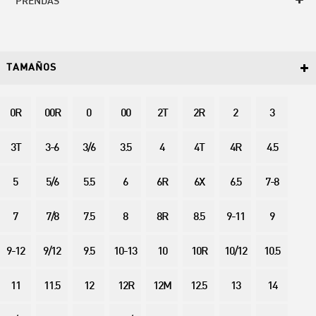
PRENDAS
TAMAÑOS
0R
00R
0
00
2T
2R
2
3
3T
3-6
3/6
3.5
4
4T
4R
4.5
5
5/6
5.5
6
6R
6X
6.5
7-8
7
7/8
7.5
8
8R
8.5
9-11
9
9-12
9/12
9.5
10-13
10
10R
10/12
10.5
11
11.5
12
12R
12M
12.5
13
14