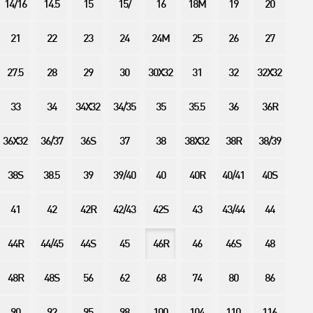
14/16
14.5
15
15/
16
18M
19
20
21
22
23
24
24M
25
26
27
27.5
28
29
30
30X32
31
32
32X32
33
34
34X32
34/35
35
35.5
36
36R
36X32
36/37
36S
37
38
38X32
38R
38/39
38S
38.5
39
39/40
40
40R
40/41
40S
41
42
42R
42/43
42S
43
43/44
44
44R
44/45
44S
45
46R
46
46S
48
48R
48S
56
62
68
74
80
86