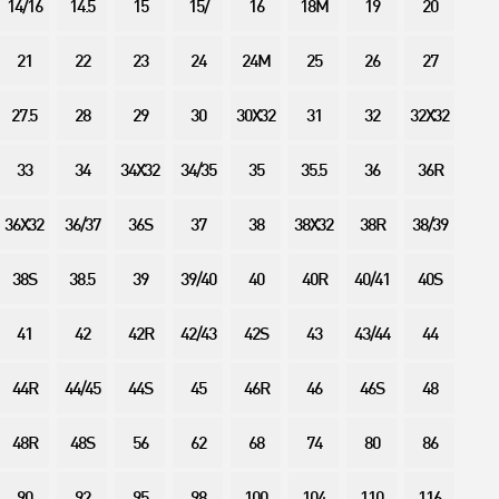
14/16
14.5
15
15/
16
18M
19
20
21
22
23
24
24M
25
26
27
27.5
28
29
30
30X32
31
32
32X32
33
34
34X32
34/35
35
35.5
36
36R
36X32
36/37
36S
37
38
38X32
38R
38/39
38S
38.5
39
39/40
40
40R
40/41
40S
41
42
42R
42/43
42S
43
43/44
44
44R
44/45
44S
45
46R
46
46S
48
48R
48S
56
62
68
74
80
86