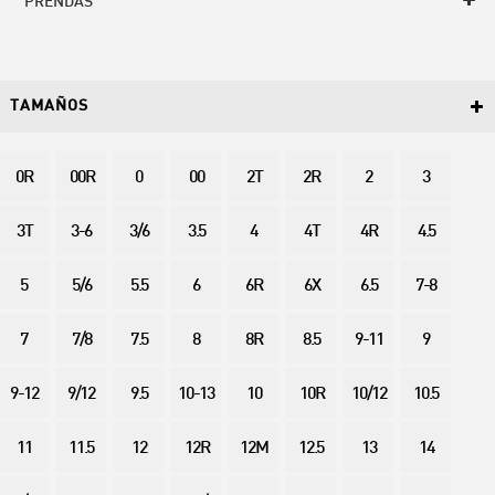
PRENDAS
TAMAÑOS
0R
00R
0
00
2T
2R
2
3
3T
3-6
3/6
3.5
4
4T
4R
4.5
5
5/6
5.5
6
6R
6X
6.5
7-8
7
7/8
7.5
8
8R
8.5
9-11
9
9-12
9/12
9.5
10-13
10
10R
10/12
10.5
11
11.5
12
12R
12M
12.5
13
14