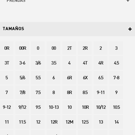
PRENDAS
TAMAÑOS
0R
00R
0
00
2T
2R
2
3
3T
3-6
3/6
3.5
4
4T
4R
4.5
5
5/6
5.5
6
6R
6X
6.5
7-8
7
7/8
7.5
8
8R
8.5
9-11
9
9-12
9/12
9.5
10-13
10
10R
10/12
10.5
11
11.5
12
12R
12M
12.5
13
14