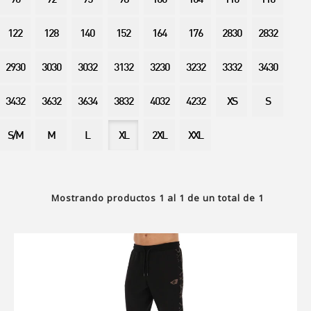
90
92
95
98
100
104
110
116
122
128
140
152
164
176
2830
2832
2930
3030
3032
3132
3230
3232
3332
3430
3432
3632
3634
3832
4032
4232
XS
S
S/M
M
L
XL
2XL
XXL
Mostrando productos
1
al
1
de un total de
1