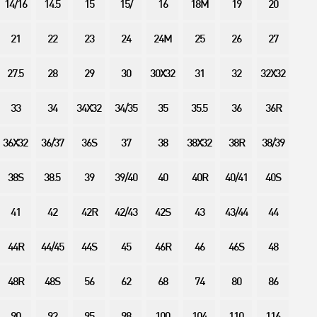
14/16
14.5
15
15/
16
18M
19
20
21
22
23
24
24M
25
26
27
27.5
28
29
30
30X32
31
32
32X32
33
34
34X32
34/35
35
35.5
36
36R
36X32
36/37
36S
37
38
38X32
38R
38/39
38S
38.5
39
39/40
40
40R
40/41
40S
41
42
42R
42/43
42S
43
43/44
44
44R
44/45
44S
45
46R
46
46S
48
48R
48S
56
62
68
74
80
86