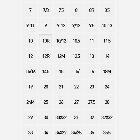
7
7/8
7.5
8
8R
8.5
9-11
9
9-12
9/12
9.5
10-13
10
10R
10/12
10.5
11
11.5
12
12R
12M
12.5
13
14
14/16
14.5
15
15/
16
18M
19
20
21
22
23
24
24M
25
26
27
27.5
28
29
30
30X32
31
32
32X32
33
34
34X32
34/35
35
35.5