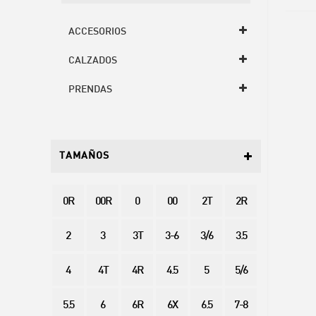
ACCESORIOS
CALZADOS
PRENDAS
TAMAÑOS
0R
00R
0
00
2T
2R
2
3
3T
3-6
3/6
3.5
4
4T
4R
4.5
5
5/6
5.5
6
6R
6X
6.5
7-8