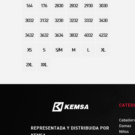
164
176
2830
2832
2930
3030
3032
3132
3230
3232
3332
3430
3432
3632
3634
3832
4032
4232
XS
S
S/M
M
L
XL
2XL
XXL
CATEG
Caballer
Damas
REPRESENTADA Y DISTRIBUIDA POR
Niños