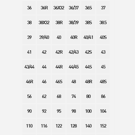
36
36R
36X32
36/37
36S
37
38
38X32
38R
38/39
38S
38.5
39
39/40
40
40R
40/41
40S
41
42
42R
42/43
42S
43
43/44
44
44R
44/45
44S
45
46R
46
46S
48
48R
48S
56
62
68
74
80
86
90
92
95
98
100
104
110
116
122
128
140
152