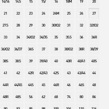
14/16
14.5
15
15/
16
18M
19
20
21
22
23
24
24M
25
26
27
27.5
28
29
30
30X32
31
32
32X32
33
34
34X32
34/35
35
35.5
36
36R
36X32
36/37
36S
37
38
38X32
38R
38/39
38S
38.5
39
39/40
40
40R
40/41
40S
41
42
42R
42/43
42S
43
43/44
44
44R
44/45
44S
45
46R
46
46S
48
48R
48S
56
62
68
74
80
86