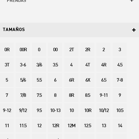
PRENDAS
TAMAÑOS
0R
00R
0
00
2T
2R
2
3
3T
3-6
3/6
3.5
4
4T
4R
4.5
5
5/6
5.5
6
6R
6X
6.5
7-8
7
7/8
7.5
8
8R
8.5
9-11
9
9-12
9/12
9.5
10-13
10
10R
10/12
10.5
11
11.5
12
12R
12M
12.5
13
14