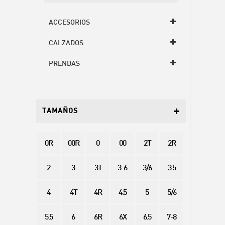
ACCESORIOS
CALZADOS
PRENDAS
TAMAÑOS
0R
00R
0
00
2T
2R
2
3
3T
3-6
3/6
3.5
4
4T
4R
4.5
5
5/6
5.5
6
6R
6X
6.5
7-8