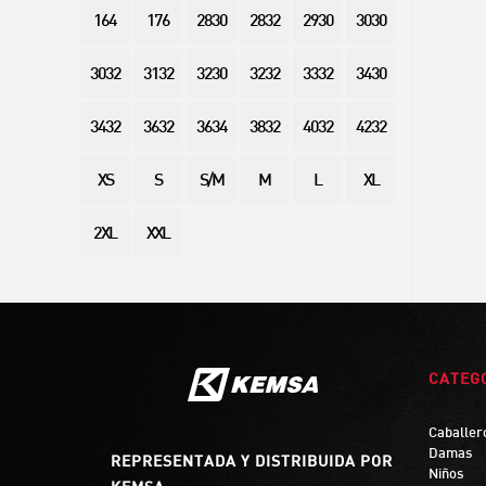
164
176
2830
2832
2930
3030
3032
3132
3230
3232
3332
3430
3432
3632
3634
3832
4032
4232
XS
S
S/M
M
L
XL
2XL
XXL
CATEG
Caballer
Damas
REPRESENTADA Y DISTRIBUIDA POR
Niños