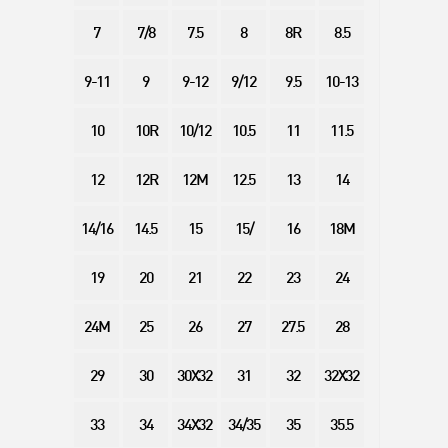
7
7/8
7.5
8
8R
8.5
9-11
9
9-12
9/12
9.5
10-13
10
10R
10/12
10.5
11
11.5
12
12R
12M
12.5
13
14
14/16
14.5
15
15/
16
18M
19
20
21
22
23
24
24M
25
26
27
27.5
28
29
30
30X32
31
32
32X32
33
34
34X32
34/35
35
35.5