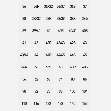
36
36R
36X32
36/37
36S
37
38
38X32
38R
38/39
38S
38.5
39
39/40
40
40R
40/41
40S
41
42
42R
42/43
42S
43
43/44
44
44R
44/45
44S
45
46R
46
46S
48
48R
48S
56
62
68
74
80
86
90
92
95
98
100
104
110
116
122
128
140
152