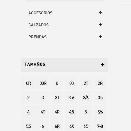
ACCESORIOS
CALZADOS
PRENDAS
TAMAÑOS
0R
00R
0
00
2T
2R
2
3
3T
3-6
3/6
3.5
4
4T
4R
4.5
5
5/6
5.5
6
6R
6X
6.5
7-8