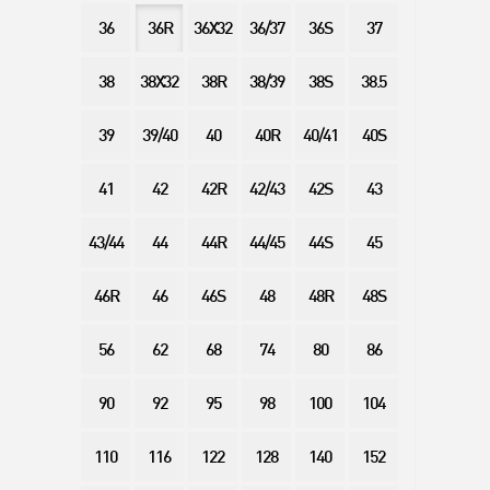
36
36R
36X32
36/37
36S
37
38
38X32
38R
38/39
38S
38.5
39
39/40
40
40R
40/41
40S
41
42
42R
42/43
42S
43
43/44
44
44R
44/45
44S
45
46R
46
46S
48
48R
48S
56
62
68
74
80
86
90
92
95
98
100
104
110
116
122
128
140
152