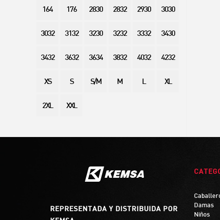
164
176
2830
2832
2930
3030
3032
3132
3230
3232
3332
3430
3432
3632
3634
3832
4032
4232
XS
S
S/M
M
L
XL
2XL
XXL
CATEG
Caballer
Damas
REPRESENTADA Y DISTRIBUIDA POR
Niños