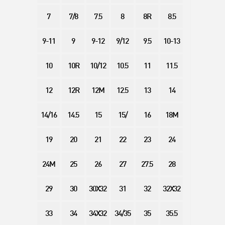
7
7/8
7.5
8
8R
8.5
9-11
9
9-12
9/12
9.5
10-13
10
10R
10/12
10.5
11
11.5
12
12R
12M
12.5
13
14
14/16
14.5
15
15/
16
18M
19
20
21
22
23
24
24M
25
26
27
27.5
28
29
30
30X32
31
32
32X32
33
34
34X32
34/35
35
35.5