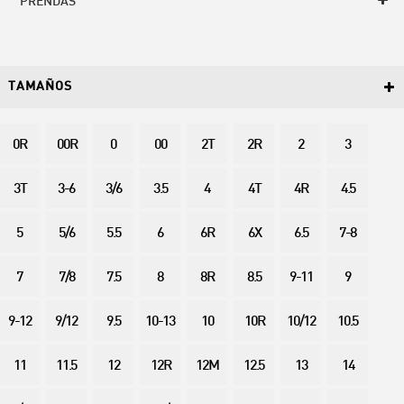
PRENDAS
TAMAÑOS
0R
00R
0
00
2T
2R
2
3
3T
3-6
3/6
3.5
4
4T
4R
4.5
5
5/6
5.5
6
6R
6X
6.5
7-8
7
7/8
7.5
8
8R
8.5
9-11
9
9-12
9/12
9.5
10-13
10
10R
10/12
10.5
11
11.5
12
12R
12M
12.5
13
14