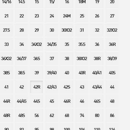
14/16
14.5
15
15/
16
18M
19
20
21
22
23
24
24M
25
26
27
27.5
28
29
30
30X32
31
32
32X32
33
34
34X32
34/35
35
35.5
36
36R
36X32
36/37
36S
37
38
38X32
38R
38/39
38S
38.5
39
39/40
40
40R
40/41
40S
41
42
42R
42/43
42S
43
43/44
44
44R
44/45
44S
45
46R
46
46S
48
48R
48S
56
62
68
74
80
86