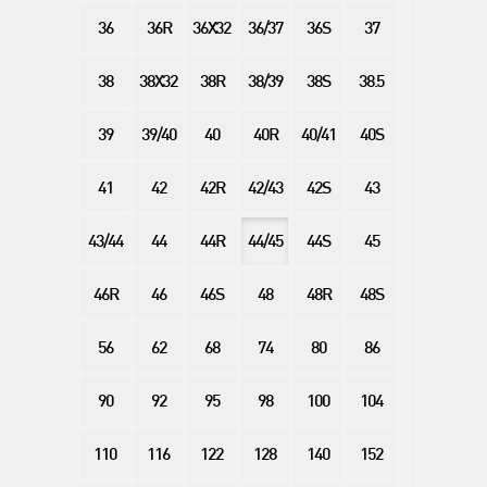
36
36R
36X32
36/37
36S
37
38
38X32
38R
38/39
38S
38.5
39
39/40
40
40R
40/41
40S
41
42
42R
42/43
42S
43
43/44
44
44R
44/45
44S
45
46R
46
46S
48
48R
48S
56
62
68
74
80
86
90
92
95
98
100
104
110
116
122
128
140
152