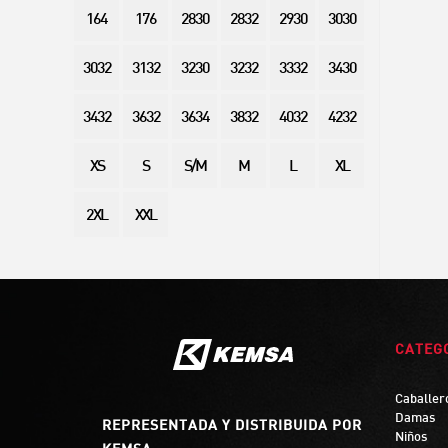
164
176
2830
2832
2930
3030
3032
3132
3230
3232
3332
3430
3432
3632
3634
3832
4032
4232
XS
S
S/M
M
L
XL
2XL
XXL
CATEG
Caballer
Damas
REPRESENTADA Y DISTRIBUIDA POR
Niños