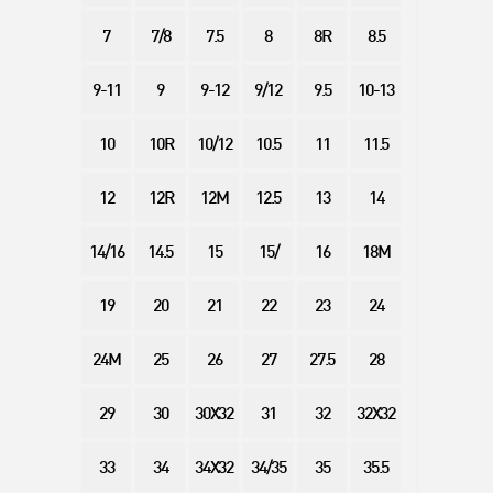
7
7/8
7.5
8
8R
8.5
9-11
9
9-12
9/12
9.5
10-13
10
10R
10/12
10.5
11
11.5
12
12R
12M
12.5
13
14
14/16
14.5
15
15/
16
18M
19
20
21
22
23
24
24M
25
26
27
27.5
28
29
30
30X32
31
32
32X32
33
34
34X32
34/35
35
35.5