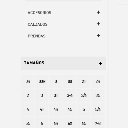
ACCESORIOS
CALZADOS
PRENDAS
TAMAÑOS
0R
00R
0
00
2T
2R
2
3
3T
3-6
3/6
3.5
4
4T
4R
4.5
5
5/6
5.5
6
6R
6X
6.5
7-8