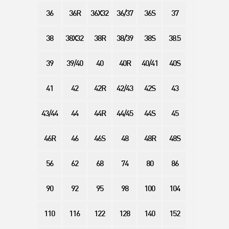
36
36R
36X32
36/37
36S
37
38
38X32
38R
38/39
38S
38.5
39
39/40
40
40R
40/41
40S
41
42
42R
42/43
42S
43
43/44
44
44R
44/45
44S
45
46R
46
46S
48
48R
48S
56
62
68
74
80
86
90
92
95
98
100
104
110
116
122
128
140
152