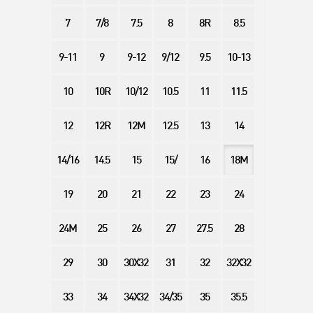
7
7/8
7.5
8
8R
8.5
9-11
9
9-12
9/12
9.5
10-13
10
10R
10/12
10.5
11
11.5
12
12R
12M
12.5
13
14
14/16
14.5
15
15/
16
18M
19
20
21
22
23
24
24M
25
26
27
27.5
28
29
30
30X32
31
32
32X32
33
34
34X32
34/35
35
35.5