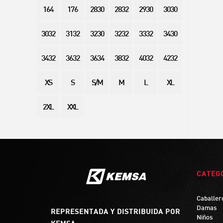
164
176
2830
2832
2930
3030
3032
3132
3230
3232
3332
3430
3432
3632
3634
3832
4032
4232
XS
S
S/M
M
L
XL
2XL
XXL
CATEG
Caballer
Damas
REPRESENTADA Y DISTRIBUIDA POR
Niños