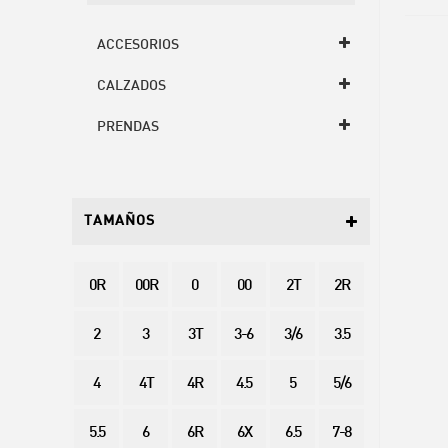
ACCESORIOS
CALZADOS
PRENDAS
TAMAÑOS
0R
00R
0
00
2T
2R
2
3
3T
3-6
3/6
3.5
4
4T
4R
4.5
5
5/6
5.5
6
6R
6X
6.5
7-8