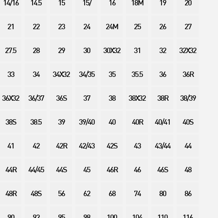
14/16
14.5
15
15/
16
18M
19
20
21
22
23
24
24M
25
26
27
27.5
28
29
30
30X32
31
32
32X32
33
34
34X32
34/35
35
35.5
36
36R
36X32
36/37
36S
37
38
38X32
38R
38/39
38S
38.5
39
39/40
40
40R
40/41
40S
41
42
42R
42/43
42S
43
43/44
44
44R
44/45
44S
45
46R
46
46S
48
48R
48S
56
62
68
74
80
86