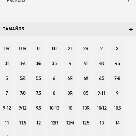
PRENDAS
TAMAÑOS
0R
00R
0
00
2T
2R
2
3
3T
3-6
3/6
3.5
4
4T
4R
4.5
5
5/6
5.5
6
6R
6X
6.5
7-8
7
7/8
7.5
8
8R
8.5
9-11
9
9-12
9/12
9.5
10-13
10
10R
10/12
10.5
11
11.5
12
12R
12M
12.5
13
14