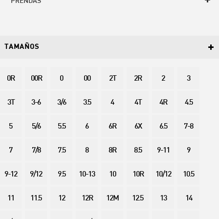
PRENDAS
TAMAÑOS
0R
00R
0
00
2T
2R
2
3
3T
3-6
3/6
3.5
4
4T
4R
4.5
5
5/6
5.5
6
6R
6X
6.5
7-8
7
7/8
7.5
8
8R
8.5
9-11
9
9-12
9/12
9.5
10-13
10
10R
10/12
10.5
11
11.5
12
12R
12M
12.5
13
14