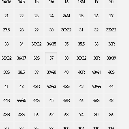
14/16
14.5
15
15/
16
18M
19
20
21
22
23
24
24M
25
26
27
27.5
28
29
30
30X32
31
32
32X32
33
34
34X32
34/35
35
35.5
36
36R
36X32
36/37
36S
37
38
38X32
38R
38/39
38S
38.5
39
39/40
40
40R
40/41
40S
41
42
42R
42/43
42S
43
43/44
44
44R
44/45
44S
45
46R
46
46S
48
48R
48S
56
62
68
74
80
86