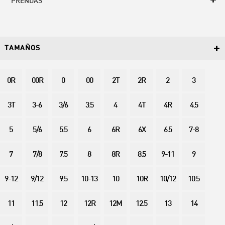
PRENDAS
TAMAÑOS
0R
00R
0
00
2T
2R
2
3
3T
3-6
3/6
3.5
4
4T
4R
4.5
5
5/6
5.5
6
6R
6X
6.5
7-8
7
7/8
7.5
8
8R
8.5
9-11
9
9-12
9/12
9.5
10-13
10
10R
10/12
10.5
11
11.5
12
12R
12M
12.5
13
14