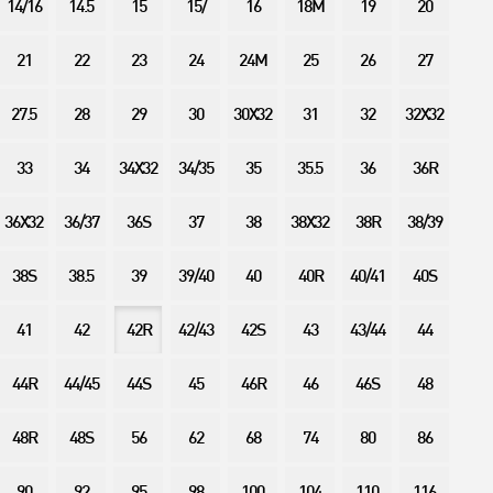
14/16
14.5
15
15/
16
18M
19
20
21
22
23
24
24M
25
26
27
27.5
28
29
30
30X32
31
32
32X32
33
34
34X32
34/35
35
35.5
36
36R
36X32
36/37
36S
37
38
38X32
38R
38/39
38S
38.5
39
39/40
40
40R
40/41
40S
41
42
42R
42/43
42S
43
43/44
44
44R
44/45
44S
45
46R
46
46S
48
48R
48S
56
62
68
74
80
86