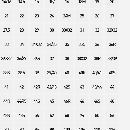
14/16
14.5
15
15/
16
18M
19
20
21
22
23
24
24M
25
26
27
27.5
28
29
30
30X32
31
32
32X32
33
34
34X32
34/35
35
35.5
36
36R
36X32
36/37
36S
37
38
38X32
38R
38/39
38S
38.5
39
39/40
40
40R
40/41
40S
41
42
42R
42/43
42S
43
43/44
44
44R
44/45
44S
45
46R
46
46S
48
48R
48S
56
62
68
74
80
86