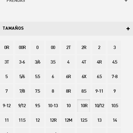
PRENDAS
TAMAÑOS
0R
00R
0
00
2T
2R
2
3
3T
3-6
3/6
3.5
4
4T
4R
4.5
5
5/6
5.5
6
6R
6X
6.5
7-8
7
7/8
7.5
8
8R
8.5
9-11
9
9-12
9/12
9.5
10-13
10
10R
10/12
10.5
11
11.5
12
12R
12M
12.5
13
14