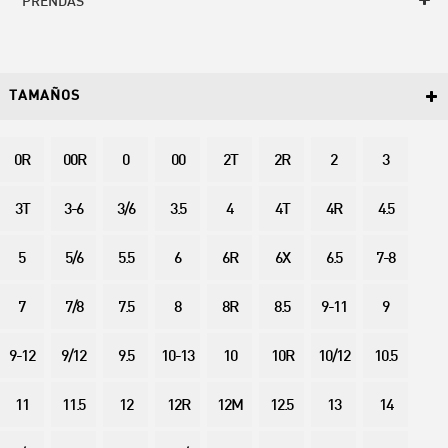
PRENDAS
TAMAÑOS
0R
00R
0
00
2T
2R
2
3
3T
3-6
3/6
3.5
4
4T
4R
4.5
5
5/6
5.5
6
6R
6X
6.5
7-8
7
7/8
7.5
8
8R
8.5
9-11
9
9-12
9/12
9.5
10-13
10
10R
10/12
10.5
11
11.5
12
12R
12M
12.5
13
14