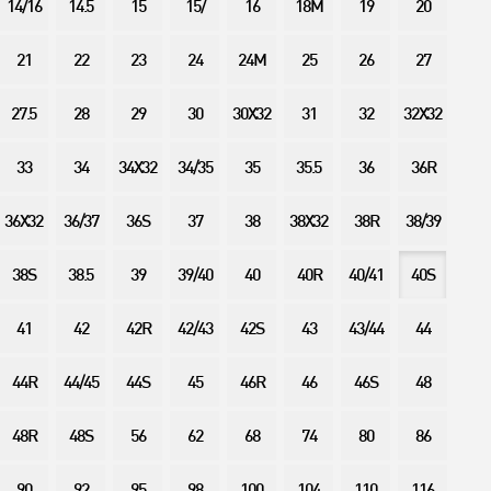
14/16
14.5
15
15/
16
18M
19
20
21
22
23
24
24M
25
26
27
27.5
28
29
30
30X32
31
32
32X32
33
34
34X32
34/35
35
35.5
36
36R
36X32
36/37
36S
37
38
38X32
38R
38/39
38S
38.5
39
39/40
40
40R
40/41
40S
41
42
42R
42/43
42S
43
43/44
44
44R
44/45
44S
45
46R
46
46S
48
48R
48S
56
62
68
74
80
86