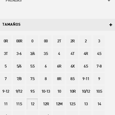
PRENDAS
TAMAÑOS
0R
00R
0
00
2T
2R
2
3
3T
3-6
3/6
3.5
4
4T
4R
4.5
5
5/6
5.5
6
6R
6X
6.5
7-8
7
7/8
7.5
8
8R
8.5
9-11
9
9-12
9/12
9.5
10-13
10
10R
10/12
10.5
11
11.5
12
12R
12M
12.5
13
14