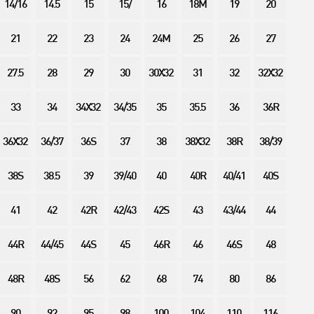
14/16
14.5
15
15/
16
18M
19
20
21
22
23
24
24M
25
26
27
27.5
28
29
30
30X32
31
32
32X32
33
34
34X32
34/35
35
35.5
36
36R
36X32
36/37
36S
37
38
38X32
38R
38/39
38S
38.5
39
39/40
40
40R
40/41
40S
41
42
42R
42/43
42S
43
43/44
44
44R
44/45
44S
45
46R
46
46S
48
48R
48S
56
62
68
74
80
86