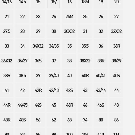
14/16
14.5
15
15/
16
18M
19
20
21
22
23
24
24M
25
26
27
27.5
28
29
30
30X32
31
32
32X32
33
34
34X32
34/35
35
35.5
36
36R
36X32
36/37
36S
37
38
38X32
38R
38/39
38S
38.5
39
39/40
40
40R
40/41
40S
41
42
42R
42/43
42S
43
43/44
44
44R
44/45
44S
45
46R
46
46S
48
48R
48S
56
62
68
74
80
86