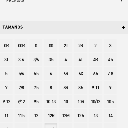
PRENDAS
TAMAÑOS
0R
00R
0
00
2T
2R
2
3
3T
3-6
3/6
3.5
4
4T
4R
4.5
5
5/6
5.5
6
6R
6X
6.5
7-8
7
7/8
7.5
8
8R
8.5
9-11
9
9-12
9/12
9.5
10-13
10
10R
10/12
10.5
11
11.5
12
12R
12M
12.5
13
14