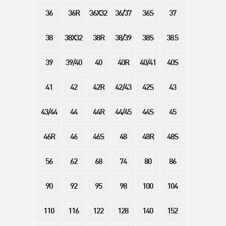
36
36R
36X32
36/37
36S
37
38
38X32
38R
38/39
38S
38.5
39
39/40
40
40R
40/41
40S
41
42
42R
42/43
42S
43
43/44
44
44R
44/45
44S
45
46R
46
46S
48
48R
48S
56
62
68
74
80
86
90
92
95
98
100
104
110
116
122
128
140
152