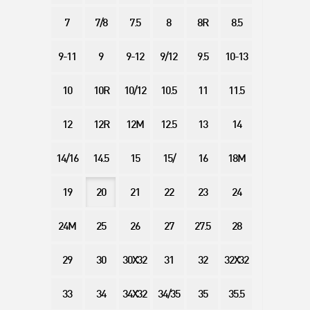
7
7/8
7.5
8
8R
8.5
9-11
9
9-12
9/12
9.5
10-13
10
10R
10/12
10.5
11
11.5
12
12R
12M
12.5
13
14
14/16
14.5
15
15/
16
18M
19
20
21
22
23
24
24M
25
26
27
27.5
28
29
30
30X32
31
32
32X32
33
34
34X32
34/35
35
35.5