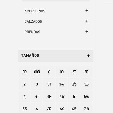
ACCESORIOS
CALZADOS
PRENDAS
TAMAÑOS
0R
00R
0
00
2T
2R
2
3
3T
3-6
3/6
3.5
4
4T
4R
4.5
5
5/6
5.5
6
6R
6X
6.5
7-8