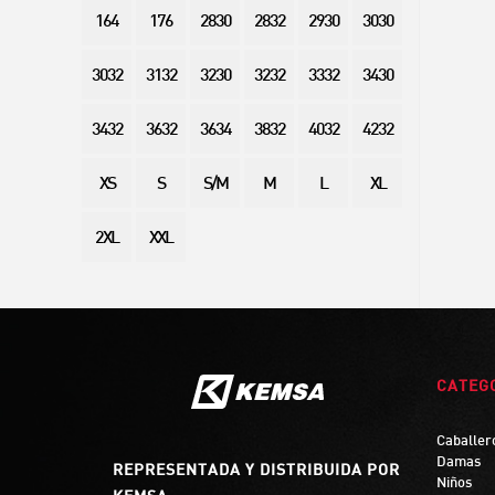
164
176
2830
2832
2930
3030
3032
3132
3230
3232
3332
3430
3432
3632
3634
3832
4032
4232
XS
S
S/M
M
L
XL
2XL
XXL
CATEG
Caballer
Damas
REPRESENTADA Y DISTRIBUIDA POR
Niños