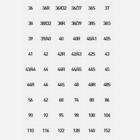
36
36R
36X32
36/37
36S
37
38
38X32
38R
38/39
38S
38.5
39
39/40
40
40R
40/41
40S
41
42
42R
42/43
42S
43
43/44
44
44R
44/45
44S
45
46R
46
46S
48
48R
48S
56
62
68
74
80
86
90
92
95
98
100
104
110
116
122
128
140
152