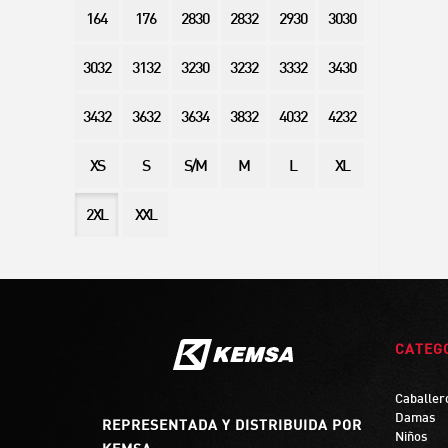
164
176
2830
2832
2930
3030
3032
3132
3230
3232
3332
3430
3432
3632
3634
3832
4032
4232
XS
S
S/M
M
L
XL
2XL
XXL
CATEG
Caballer
Damas
REPRESENTADA Y DISTRIBUIDA POR
Niños