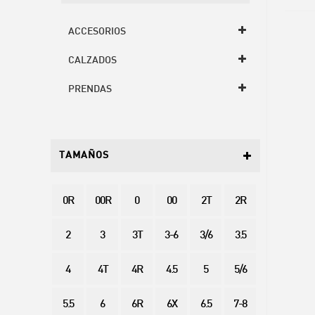
ACCESORIOS
CALZADOS
PRENDAS
TAMAÑOS
0R
00R
0
00
2T
2R
2
3
3T
3-6
3/6
3.5
4
4T
4R
4.5
5
5/6
5.5
6
6R
6X
6.5
7-8