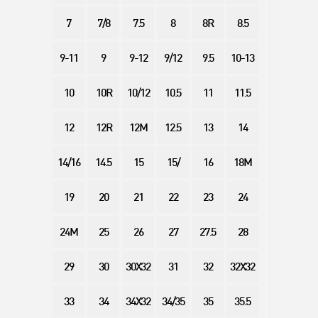
7
7/8
7.5
8
8R
8.5
9-11
9
9-12
9/12
9.5
10-13
10
10R
10/12
10.5
11
11.5
12
12R
12M
12.5
13
14
14/16
14.5
15
15/
16
18M
19
20
21
22
23
24
24M
25
26
27
27.5
28
29
30
30X32
31
32
32X32
33
34
34X32
34/35
35
35.5