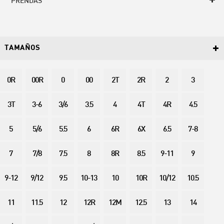
PRENDAS
TAMAÑOS
0R
00R
0
00
2T
2R
2
3
3T
3-6
3/6
3.5
4
4T
4R
4.5
5
5/6
5.5
6
6R
6X
6.5
7-8
7
7/8
7.5
8
8R
8.5
9-11
9
9-12
9/12
9.5
10-13
10
10R
10/12
10.5
11
11.5
12
12R
12M
12.5
13
14