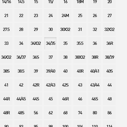
14/16
14.5
15
15/
16
18M
19
20
21
22
23
24
24M
25
26
27
27.5
28
29
30
30X32
31
32
32X32
33
34
34X32
34/35
35
35.5
36
36R
36X32
36/37
36S
37
38
38X32
38R
38/39
38S
38.5
39
39/40
40
40R
40/41
40S
41
42
42R
42/43
42S
43
43/44
44
44R
44/45
44S
45
46R
46
46S
48
48R
48S
56
62
68
74
80
86